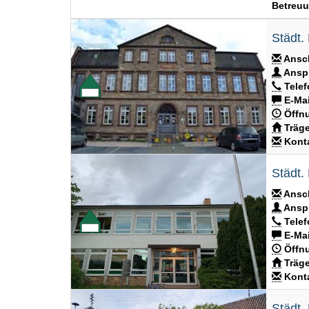
Betreuu
Städt.
Ansch
Anspr
Telef
E-Mai
Öffnu
Träge
Konta
Städt.
Ansch
Anspr
Telef
E-Mai
Öffnu
Träge
Konta
Städt.