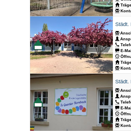
Träge
Konta
Städt.
Ansch
Anspr
Telef
E-Mai
Öffnu
Träge
Konta
Städt.
Ansch
Anspr
Telef
E-Mai
Öffnu
Träge
Konta