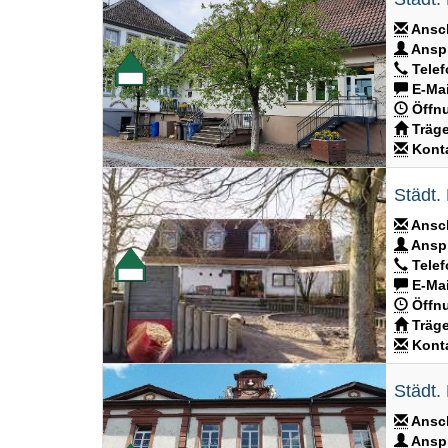
Ansch
Anspr
Telef
E-Mai
Öffnu
Träge
Konta
Städt.
Ansch
Anspr
Telef
E-Mai
Öffnu
Träge
Konta
Städt. 
Ansch
Anspr