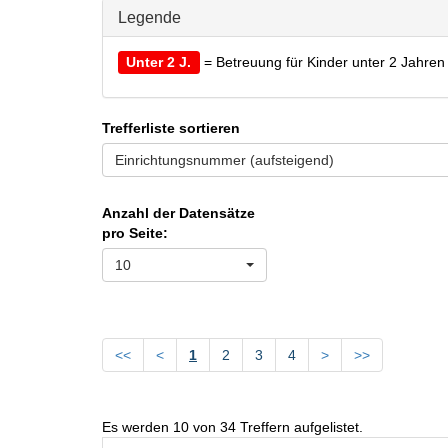
Legende
Unter 2 J.
= Betreuung für Kinder unter 2 Jahren
Trefferliste sortieren
Einrichtungsnummer (aufsteigend)
Anzahl der Datensätze
pro Seite:
10
<<
<
1
2
3
4
>
>>
Es werden
10
von
34
Treffern aufgelistet.