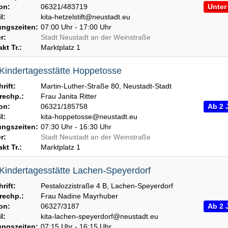
on:
06321/483719
Unter 
l:
kita-hetzelstift@neustadt.eu
ngszeiten:
07:00 Uhr - 17:00 Uhr
r:
Stadt Neustadt an der Weinstraße
kt Tr.:
Marktplatz 1
 Kindertagesstätte Hoppetosse
rift:
Martin-Luther-Straße 80, Neustadt-Stadt
echp.:
Frau Janita Ritter
on:
06321/185758
Ab 2 
l:
kita-hoppetosse@neustadt.eu
ngszeiten:
07:30 Uhr - 16:30 Uhr
r:
Stadt Neustadt an der Weinstraße
kt Tr.:
Marktplatz 1
 Kindertagesstätte Lachen-Speyerdorf
rift:
Pestalozzistraße 4 B, Lachen-Speyerdorf
echp.:
Frau Nadine Mayrhuber
on:
06327/3187
Ab 2 
l:
kita-lachen-speyerdorf@neustadt.eu
ngszeiten:
07:15 Uhr - 16:15 Uhr