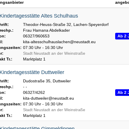
ngsanbieter
angebo
 Kindertagesstätte Altes Schulhaus
rift:
Theodor-Heuss-Straße 32, Lachen-Speyerdorf
echp.:
Frau Hamana Abdelkader
on:
06327/960653
Ab 2 
l:
kita-altesschulhauslachen@neustadt.eu
ngszeiten:
07:30 Uhr - 16:30 Uhr
r:
Stadt Neustadt an der Weinstraße
kt Tr.:
Marktplatz 1
 Kindertagesstätte Duttweiler
rift:
Dudostraße 35, Duttweiler
echp.:
- -
on:
06327/4262
Ab 2 
l:
kita-duttweiler@neustadt.eu
ngszeiten:
07:30 Uhr - 16:30 Uhr
r:
Stadt Neustadt an der Weinstraße
kt Tr.:
Marktplatz 1
 Kindertagesstätte Gimmeldingen