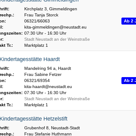
rift:
Kirchplatz 3, Gimmeldingen
echp.:
Frau Tanja Storck
on:
06321/66063
Ab 2 
l:
kita-gimmeldingen@neustadt.eu
ngszeiten:
07:30 Uhr - 16:30 Uhr
r:
Stadt Neustadt an der Weinstraße
kt Tr.:
Marktplatz 1
 Kindertagesstätte Haardt
rift:
Mandelring 94 a, Haardt
echp.:
Frau Sabine Fetzer
on:
06321/69354
Ab 2 
l:
kita-haardt@neustadt.eu
ngszeiten:
07:30 Uhr - 16:30 Uhr
r:
Stadt Neustadt an der Weinstraße
kt Tr.:
Marktplatz 1
Kindertagesstätte Hetzelstift
rift:
Grubenhof 8, Neustadt-Stadt
echp.:
Frau Stefanie Huthmann