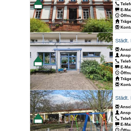
Telef
E-Mai
Öffnu
Träge
Konta
Städt.
Ansch
Anspr
Telef
E-Mai
Öffnu
Träge
Konta
Städt.
Ansch
Anspr
Telef
E-Mai
Öffnu