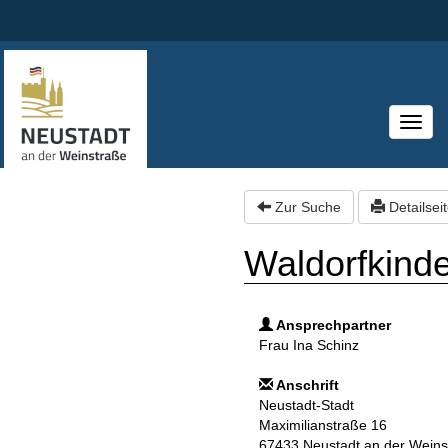
T
o
g
g
l
e
Zur Suche
Detailsei
n
a
Waldorfkinde
v
i
g
a
t
Ansprechpartner
i
Frau Ina Schinz
o
n
Anschrift
Neustadt-Stadt
Maximilianstraße 16
67433 Neustadt an der Weins