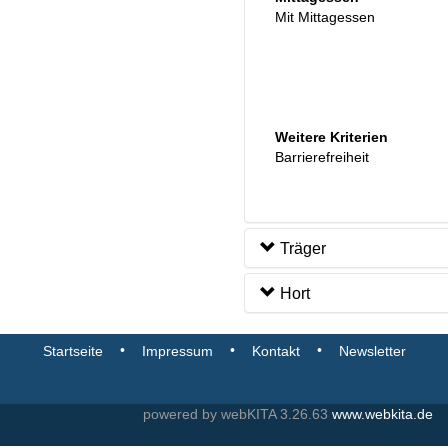
Mit Mittagessen
Weitere Kriterien
Barrierefreiheit
Träger
Hort
•
•
•
Startseite
Impressum
Kontakt
Newsletter
powered by webKITA 3.26.63
www.webkita.de