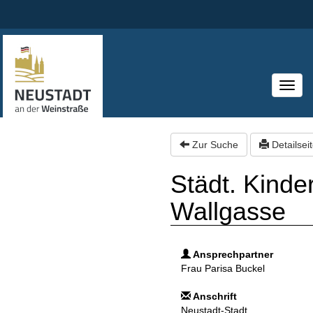
T
o
g
g
l
e
Zur Suche
Detailsei
n
a
Städt. Kinde
v
i
g
Wallgasse
a
t
i
o
n
Ansprechpartner
Frau Parisa Buckel
Anschrift
Neustadt-Stadt